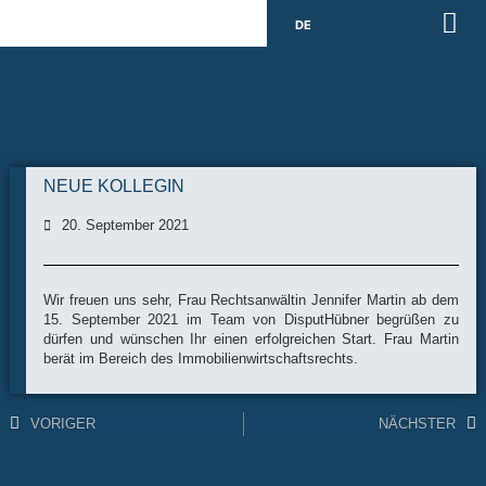
DE
NEUE KOLLEGIN
20. September 2021
Wir freuen uns sehr, Frau Rechtsanwältin Jennifer Martin ab dem
15. September 2021 im Team von DisputHübner begrüßen zu
dürfen und wünschen Ihr einen erfolgreichen Start. Frau Martin
berät im Bereich des Immobilienwirtschaftsrechts.
VORIGER
NÄCHSTER